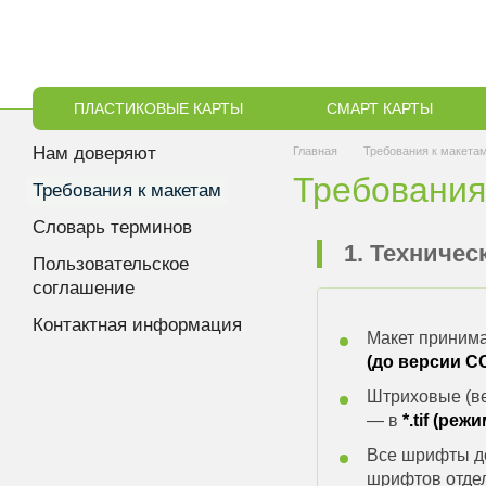
Перейти к основному контенту
ПЛАСТИКОВЫЕ КАРТЫ
СМАРТ КАРТЫ
Нам доверяют
Главная
Требования к макета
Требования
Требования к макетам
Словарь терминов
1. Техничес
Пользовательское
соглашение
Контактная информация
Макет принима
(до версии C
Штриховые (в
— в
*.tif (ре
Все шрифты до
шрифтов отде