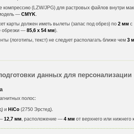
е компрессию (LZW/JPG) для растровых файлов внутри мак
 модель —
CMYK
.
ет карты должен иметь вылеты (запас под обрез) по
2 мм
с 
е обрезки —
85,6 х 54 мм
).
ты (логотипы, текст) не следует располагать ближе чем
3 
 подготовки данных для персонализации 
а
агнитных полос:
д) и
HiCo
(2750 Эрстед).
 —
12,7 мм
, расположение —
4 мм
от верхнего или нижнего 