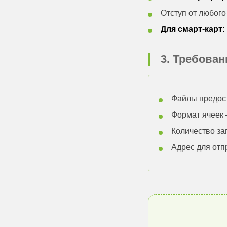
Отступ от любог
Для смарт-карт:
3. Требова
Файлы предос
Формат ячеек
Количество зап
Адрес для отп