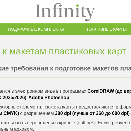
ПОДАРОЧНЫЕ КОМПЛЕКТЫ
ТОПЛИВНЫЕ КАРТЫ
м
 к макетам пластиковых карт
кие требования к подготовке макетов пл
ется в электронном виде в программах
CorelDRAW (до вер
C 2025/2026), Adobe Photoshop
.
екторные) элементы сюжета карты предоставляются в фор
жим CMYK)
с разрешением
300 dpi (лучше от 360 до 600 dpi)
.
лжны быть переведены в кривые (outlines). Если требуетс
льным архивом.