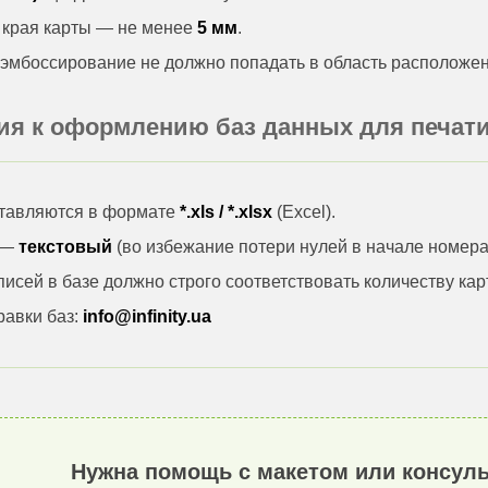
о края карты — не менее
5 мм
.
эмбоссирование не должно попадать в область расположен
ния к оформлению баз данных для печат
тавляются в формате
*.xls / *.xlsx
(Excel).
 —
текстовый
(во избежание потери нулей в начале номера
исей в базе должно строго соответствовать количеству карт
равки баз:
info@infinity.ua
Нужна помощь с макетом или консуль