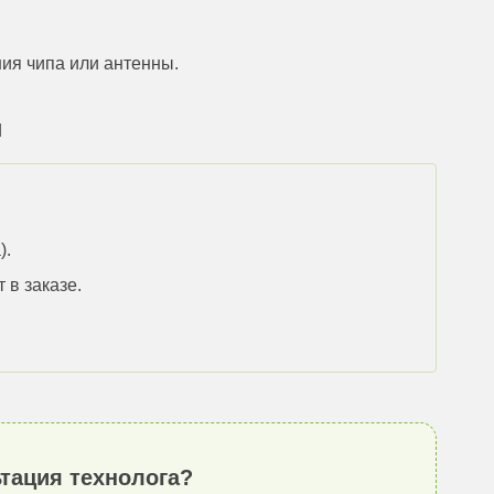
ия чипа или антенны.
и
).
 в заказе.
тация технолога?