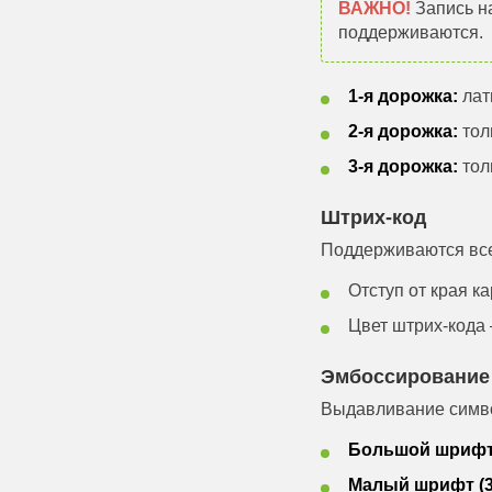
ВАЖНО!
Запись н
поддерживаются.
1-я дорожка:
лат
2-я дорожка:
тол
3-я дорожка:
тол
Штрих-код
Поддерживаются все
Отступ от края 
Цвет штрих-кода 
Эмбоссирование
Выдавливание симво
Большой шрифт 
Малый шрифт (3