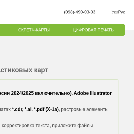
(098)-490-03-03
Укр
Рус
СКРЕТЧ-КАРТЫ
ЦИФРОВАЯ ПЕЧАТЬ
астиковых карт
сии 2024/2025 включительно), Adobe Illustrator
матах
*.cdr, *.ai, *.pdf (X-1a)
, растровые элементы
я корректировка текста, приложите файлы